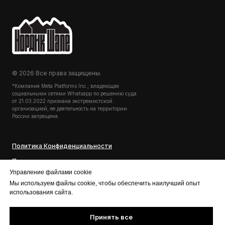
© 2026 Все права защищены.
*Компания Meta Platforms Inc., владеющая
социальными сетями Whatsapp по решению суда
от 21.03.2022 признана экстремистской
организацией, ее деятельность на территории
России запрещена.
Политика Конфиденциальности
Правила проживания
Управление файлами cookie
Мы используем файлы cookie, чтобы обеспечить наилучший опыт
использования сайта.
Принять все